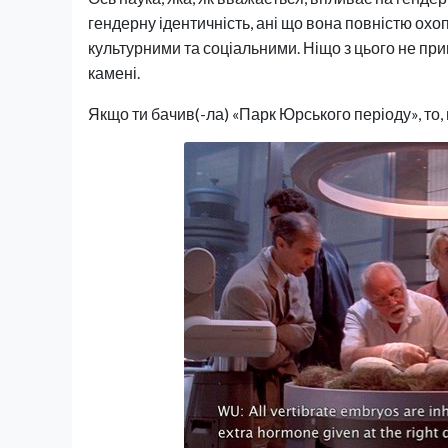
гендерну ідентичність, ані що вона повністю охоп
культурними та соціальними. Ніщо з цього не припи
камені.
Якщо ти бачив(-ла) «Парк Юрського періоду», то