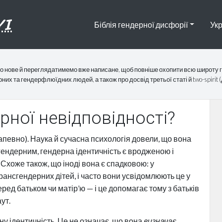
YI
Біблія гендерної дисфорії
Укр
о нове й переглядатимемо вже написане, щоб повніше охопити всю широту ге
их та гендерфлюїдних людей, а також про досвід третьої статі й two-spirit (
ної невідповідності?
певно). Наука й сучасна психологія довели, що вона
ендерним, гендерна ідентичність є вродженою і
Схоже також, що іноді вона є спадковою: у
рансгендерних дітей, і часто вони усвідомлюють це у
ред батьком чи матір’ю — і це допомагає тому з батьків
ут.
ну ідентичність. Це не означає, що вона
визначає