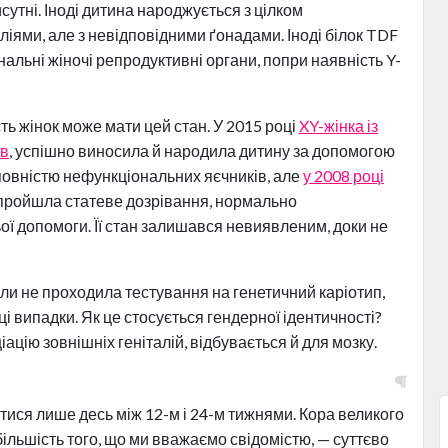
сутні. Іноді дитина народжується з цілком
іями, але з невідповідними ґонадами. Іноді білок TDF
нальні жіночі репродуктивні органи, попри наявність Y-
ть жінок може мати цей стан. У 2015 році
XY-жінка із
ів
, успішно виносила й народила дитину за допомогою
овністю нефункціональних яєчників, але
у 2008 році
а пройшла статеве дозрівання, нормально
ої допомоги. Її стан залишався невиявленим, доки не
оли не проходила тестування на генетичний каріотип,
і випадки. Як це стосується гендерної ідентичності?
цію зовнішніх геніталій, відбувається й для мозку.
ися лише десь між 12-м і 24-м тижнями. Кора великого
більшість того, що ми вважаємо свідомістю, — суттєво