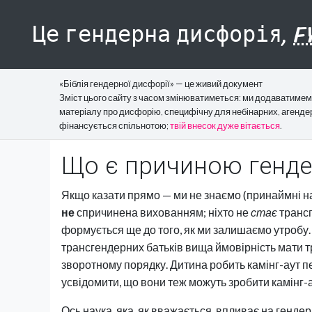
Це гендерна дисфорія,
F
«Біблія гендерної дисфорії» — це живий документ
Зміст цього сайту з часом змінюватиметься: ми додаватимем
матеріалу про дисфорію, специфічну для небінарних, агендерн
фінансується спільнотою;
твій внесок дуже вітається
.
Що є причиною гендер
Якщо казати прямо — ми не знаємо (принаймні на
не
спричинена вихованням; ніхто не
стає
трансг
формується ще до того, як ми залишаємо утробу. 
трансгендерних батьків вища ймовірність мати т
зворотному порядку. Дитина робить камінг-аут пе
усвідомити, що вони теж можуть зробити камінг-а
Ось наука, яка, як вважається, впливає на гендер