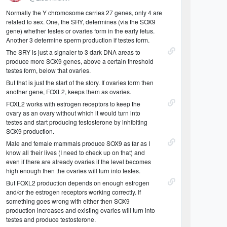
Normally the Y chromosome carries 27 genes, only 4 are
related to sex. One, the SRY, determines (via the SOX9
gene) whether testes or ovaries form in the early fetus.
Another 3 determine sperm production if testes form.
The SRY is just a signaler to 3 dark DNA areas to
produce more SOX9 genes, above a certain threshold
testes form, below that ovaries.
But that is just the start of the story. If ovaries form then
another gene, FOXL2, keeps them as ovaries.
FOXL2 works with estrogen receptors to keep the
ovary as an ovary without which it would turn into
testes and start producing testosterone by inhibiting
SOX9 production.
Male and female mammals produce SOX9 as far as I
know all their lives (I need to check up on that) and
even if there are already ovaries if the level becomes
high enough then the ovaries will turn into testes.
But FOXL2 production depends on enough estrogen
and/or the estrogen receptors working correctly. If
something goes wrong with either then SOX9
production increases and existing ovaries will turn into
testes and produce testosterone.