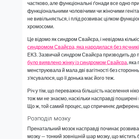
частково, але функціональні ґонади все одно при
функціональними чоловічими чи жіночими генітал
не вивільняється, і плід розвиває цілком функціо
хромосоми.
Це відомо як синдром Свайєра, і невідома кількіс
синдромом Свайєра, яка народилася без яєчник
ЕКЗ. Зазвичай синдром Свайєра призводить до п
було виявлено жінку із синдромом Свайєра
, як
менструювала й мала дві вагітності без стороннь
з’ясувалося, що її донька має його теж.
Річ у тім, що переважна більшість населення нік
тож ми не знаємо, наскільки насправді поширені ц
Що ж, той самий процес, що спричиняє диференціа
Розподіл мозку
Пренатальний мозок насправді починає розвиват
мозку — тонкий зовнішній шар мозку, що містить 