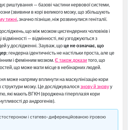
адує риштування — базові частини нервової системи,
озни (звивини в корі великого мозку, що збільшують
му тижні
, значно пізніше, ніж розвинулися геніталії.
сліджень, що між мозком цисгендерних чоловіків і
 відмінності — відмінності, які узгоджуються з
ей у дослідженні. Зауваж, що
це не означає, що
дер
; гендерна ідентичність не настільки проста, але це
улінним і фемінним мозком.
Є також докази
того, що
остей, що може мати місце в небінарних людей.
ижня може напряму вплинути на маскулінізацію кори
ах структури мозку. Це досліджувалося
знову й знову
у
тю, які мають ВГКН (вроджена гіперплазія кори
утливості до андрогенів).
естостероном і статево-диференційованою ігровою