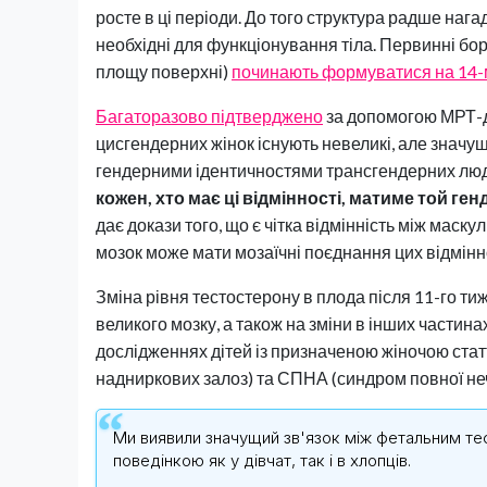
росте в ці періоди. До того структура радше наг
необхідні для функціонування тіла. Первинні бор
площу поверхні)
починають формуватися на 14-
Багаторазово підтверджено
за допомогою МРТ-до
цисгендерних жінок існують невеликі, але значущі
гендерними ідентичностями трансгендерних люд
кожен, хто має ці відмінності, матиме той ген
дає докази того, що є чітка відмінність між маск
мозок може мати мозаїчні поєднання цих відмінн
Зміна рівня тестостерону в плода після 11-го т
великого мозку, а також на зміни в інших частин
дослідженнях дітей із призначеною жіночою стат
надниркових залоз) та СПНА (синдром повної неч
Ми виявили значущий зв'язок між фетальним т
поведінкою як у дівчат, так і в хлопців.