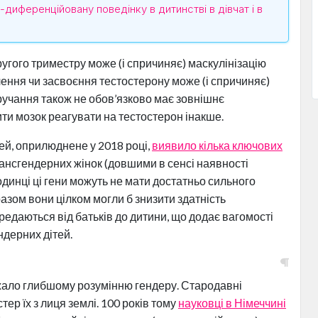
иференційовану поведінку в дитинстві в дівчат і в
угого триместру може (і спричиняє) маскулінізацію
лення чи засвоєння тестостерону може (і спричиняє)
тручання також не обов’язково має зовнішнє
ти мозок реагувати на тестостерон інакше.
й, оприлюднене у 2018 році,
виявило кілька ключових
рансгендерних жінок (довшими в сенсі наявності
динці ці гени можуть не мати достатньо сильного
разом вони цілком могли б знизити здатність
передаються від батьків до дитини, що додає вагомості
ндерних дітей.
жало глибшому розумінню гендеру. Стародавні
тер їх з лиця землі. 100 років тому
науковці в Німеччині