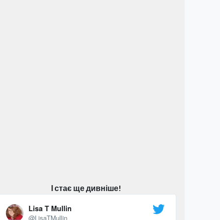
І стає ще дивніше!
Lisa T Mullin
@LisaTMullin