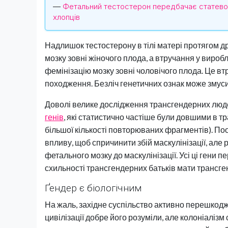
—
Фетальний тестостерон передбачає статево-д
хлопців
Надлишок тестостерону в тілі матері протягом др
мозку зовні жіночого плода, а втручання у вироб
фемінізацію мозку зовні чоловічого плода. Це в
походження. Безліч генетичних ознак може змуси
Доволі велике дослідження трансгендерних люде
генів
, які статистично частіше були довшими в т
більшої кількості повторюваних фрагментів). Поо
впливу, щоб спричинити збій маскулінізації, але 
фетального мозку до маскулінізації. Усі ці гени 
схильності трансгендерних батьків мати трансге
Ґендер є біологічним
На жаль, західне суспільство активно перешкод
цивілізації добре його розуміли, але колоніалізм с