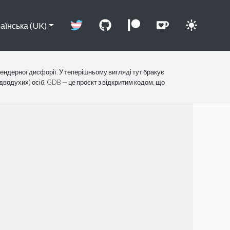
аїнська (UK)
ндерної дисфорії. У теперішньому вигляді тут бракує
дводухих) осіб. GDB — це проєкт з відкритим кодом, що