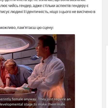
лює чийсь гендер, адже стільки аспектів гендеру є
сує людині її ідентичність, ніщо з цього не висічено в
, можливо, пам’ятаєш цю сцену: