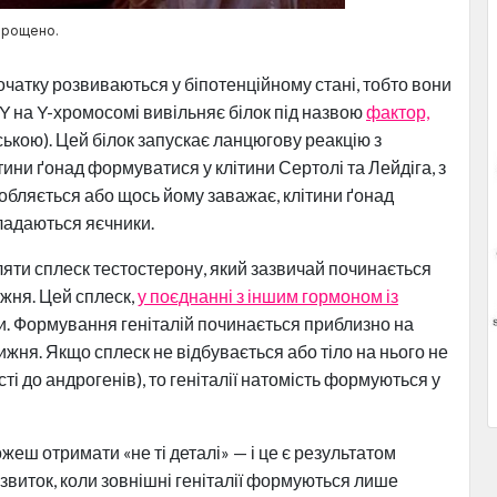
спрощено.
очатку розвиваються у біпотенційному стані, тобто вони
RY на Y-хромосомі вивільняє білок під назвою
фактор,
ською). Цей білок запускає ланцюгову реакцію з
ини ґонад формуватися у клітини Сертолі та Лейдіга, з
обляється або щось йому заважає, клітини ґонад
кладаються яєчники.
ти сплеск тестостерону, який зазвичай починається
ижня. Цей сплеск,
у поєднанні з іншим гормоном із
тки. Формування геніталій починається приблизно на
ижня. Якщо сплеск не відбувається або тіло на нього не
сті до андрогенів), то геніталії натомість формуються у
жеш отримати «не ті деталі» — і це є результатом
озвиток, коли зовнішні геніталії формуються лише