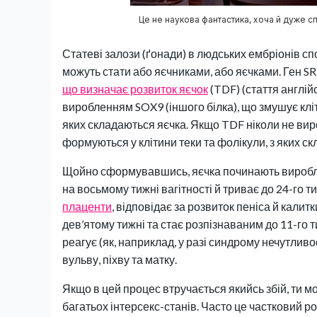
Це не наукова фантастика, хоча й дуже 
Статеві залози (ґонади) в людських ембріонів сп
можуть стати або яєчниками, або яєчками. Ген S
що визначає розвиток яєчок
(TDF) (стаття англій
виробленням SOX9 (іншого білка), що змушує кліт
яких складаються яєчка. Якщо TDF ніколи не вир
формуються у клітини теки та фолікули, з яких с
Щойно сформувавшись, яєчка починають виробля
на восьмому тижні вагітності й триває до 24-го т
плаценти
, відповідає за розвиток пеніса й кали
дев’ятому тижні та стає розпізнаваним до 11-го т
реагує (як, наприклад, у разі синдрому нечутливо
вульву, піхву та матку.
Якщо в цей процес втручається якийсь збій, ти мо
багатьох інтерсекс-станів. Часто це частковий р