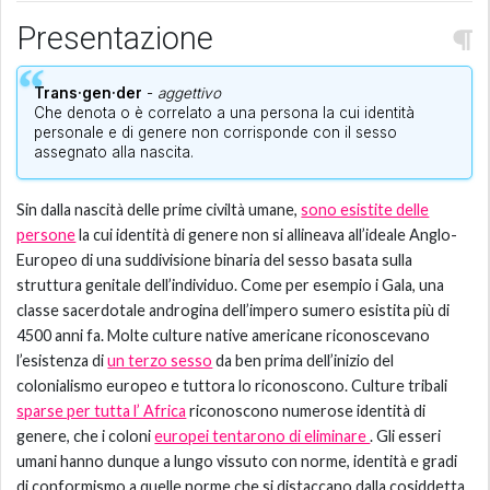
Presentazione
Trans·gen·der
-
aggettivo
Che denota o è correlato a una persona la cui identità
personale e di genere non corrisponde con il sesso
assegnato alla nascita.
Sin dalla nascità delle prime civiltà umane,
sono esistite delle
persone
la cui identità di genere non si allineava all’ideale Anglo-
Europeo di una suddivisione binaria del sesso basata sulla
struttura genitale dell’individuo. Come per esempio i Gala, una
classe sacerdotale androgina dell’impero sumero esistita più di
4500 anni fa. Molte culture native americane riconoscevano
l’esistenza di
un terzo sesso
da ben prima dell’inizio del
colonialismo europeo e tuttora lo riconoscono. Culture tribali
sparse per tutta l’ Africa
riconoscono numerose identità di
genere, che i coloni
europei tentarono di eliminare
. Gli esseri
umani hanno dunque a lungo vissuto con norme, identità e gradi
di conformismo a quelle norme che si distaccano dalla cosiddetta