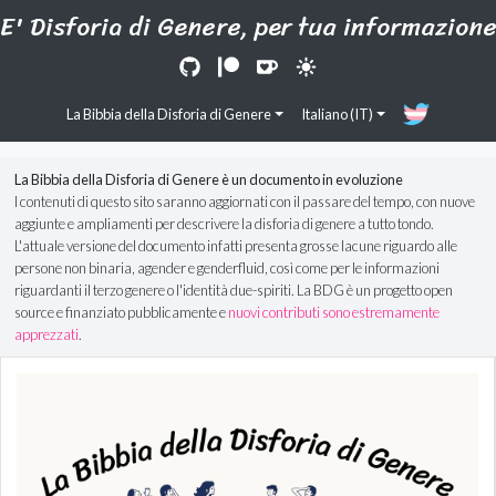
E' Disforia di Genere, per tua informazion
La Bibbia della Disforia di Genere
Italiano (IT)
La Bibbia della Disforia di Genere è un documento in evoluzione
I contenuti di questo sito saranno aggiornati con il passare del tempo, con nuove
aggiunte e ampliamenti per descrivere la disforia di genere a tutto tondo.
L'attuale versione del documento infatti presenta grosse lacune riguardo alle
persone non binaria, agender e genderfluid, così come per le informazioni
riguardanti il terzo genere o l'identità due-spiriti. La BDG è un progetto open
source e finanziato pubblicamente e
nuovi contributi sono estremamente
apprezzati
.