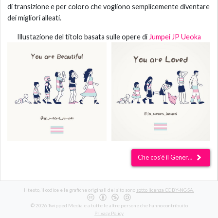
di transizione e per coloro che vogliono semplicemente diventare
dei migliori alleati.
Illustazione del titolo basata sulle opere di
Jumpei JP Ueoka
Che cos'è il Genere?
Il testo, il codice e le grafiche originali del sito sono
sotto licenza CC BY-NC-SA.
© 2026 Twipped Media e a tutte le altre persone che hanno contribuito
Privacy Policy