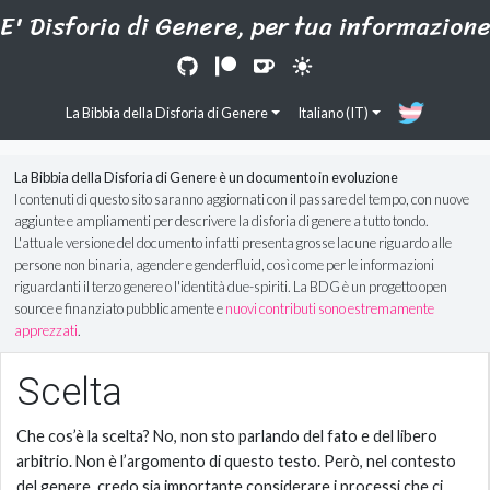
E' Disforia di Genere, per tua informazion
La Bibbia della Disforia di Genere
Italiano (IT)
La Bibbia della Disforia di Genere è un documento in evoluzione
I contenuti di questo sito saranno aggiornati con il passare del tempo, con nuove
aggiunte e ampliamenti per descrivere la disforia di genere a tutto tondo.
L'attuale versione del documento infatti presenta grosse lacune riguardo alle
persone non binaria, agender e genderfluid, così come per le informazioni
riguardanti il terzo genere o l'identità due-spiriti. La BDG è un progetto open
source e finanziato pubblicamente e
nuovi contributi sono estremamente
apprezzati
.
Scelta
Che cos’è la scelta? No, non sto parlando del fato e del libero
arbitrio. Non è l’argomento di questo testo. Però, nel contesto
del genere, credo sia importante considerare i processi che ci