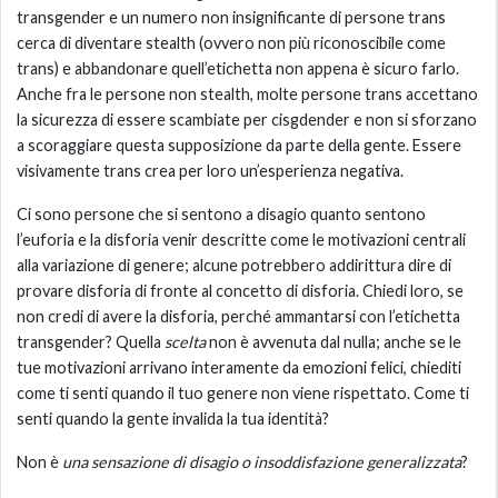
transgender e un numero non insignificante di persone trans
cerca di diventare stealth (ovvero non più riconoscibile come
trans) e abbandonare quell’etichetta non appena è sicuro farlo.
Anche fra le persone non stealth, molte persone trans accettano
la sicurezza di essere scambiate per cisgdender e non si sforzano
a scoraggiare questa supposizione da parte della gente. Essere
visivamente trans crea per loro un’esperienza negativa.
Ci sono persone che si sentono a disagio quanto sentono
l’euforia e la disforia venir descritte come le motivazioni centrali
alla variazione di genere; alcune potrebbero addirittura dire di
provare disforia di fronte al concetto di disforia. Chiedi loro, se
non credi di avere la disforia, perché ammantarsi con l’etichetta
transgender? Quella
scelta
non è avvenuta dal nulla; anche se le
tue motivazioni arrivano interamente da emozioni felici, chiediti
come ti senti quando il tuo genere non viene rispettato. Come ti
senti quando la gente invalida la tua identità?
Non è
una sensazione di disagio o insoddisfazione generalizzata
?