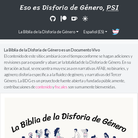
Eso es Disforia de Género,
PSI
La Biblia de la Disforia de Género
Español (ES)
La Biblia de la Disforia de Género es un Documento Vivo
El contenido de este sitio cambiará con el tiempo conforme se hagan adiciones y
revisiones para expandir y abarcar la totalidad de la Disforia de Género. En su
iteración actual, se encuentra muy escasa en narrativas AFAB, no binaries, y
agénero; disforia específica a la fluidez de género, y narrativas del Tercer
Género. La BDG es un proyecto de fuente abierta y fundada públicamente,
contribucuiones de
contenido
y
fiscales
son sumamente bienvenidas.