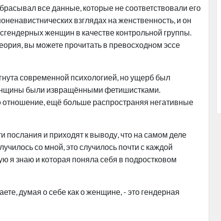
расывал все данные, которые не соответствовали его
ноненавистнических взглядах на женственность, и он
исгендерных женщин в качестве контрольной группы.
еория, вы можете прочитать в превосходном эссе
ргнута современной психологией, но ущерб был
женщины были извращёнными фетишистками.
 отношение, ещё больше распространяя негативные
 послания и приходят к выводу, что на самом деле
лучилось со мной, это случилось почти с каждой
 я знаю и которая поняла себя в подростковом
ете, думая о себе как о женщине, - это гендерная