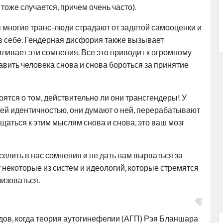
тоже случается, причем очень часто).
я многие транс-люди страдают от задетой самооценки и
в себе. Гендерная дисфория также вызывает
иливает эти сомнения. Все это приводит к огромному
вить человека снова и снова бороться за принятие
ятся о том, действительно ли они трансгендеры! У
ей идентичностью, они думают о ней, перерабатывают
щаться к этим мыслям снова и снова, это ваш мозг
селить в нас сомнения и не дать нам вырваться за
 некоторые из систем и идеологий, которые стремятся
изоваться.
одов, когда теория аутогинефелии (АГП) Рэя Бланшара