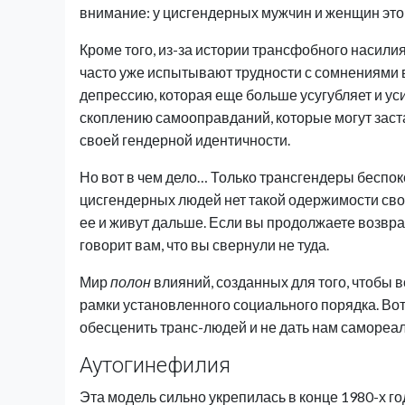
внимание: у цисгендерных мужчин и женщин это 
Кроме того, из-за истории трансфобного насили
часто уже испытывают трудности с сомнениями 
депрессию, которая еще больше усугубляет и ус
скоплению самооправданий, которые могут заста
своей гендерной идентичности.
Но вот в чем дело… Только трансгендеры беспоко
цисгендерных людей нет такой одержимости сво
ее и живут дальше. Если вы продолжаете возвра
говорит вам, что вы свернули не туда.
Мир
полон
влияний, созданных для того, чтобы в
рамки установленного социального порядка. Вот
обесценить транс-людей и не дать нам самореал
Аутогинефилия
Эта модель сильно укрепилась в конце 1980-х г