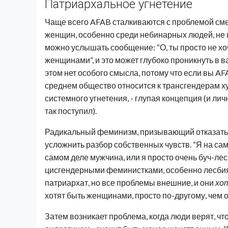
Патриархальное угнетение
Чаще всего AFAB сталкиваются с проблемой см
женщин, особенно среди небинарных людей, не
можно услышать сообщение: “О, ты просто не хо
женщинами”, и это может глубоко проникнуть в в
этом нет особого смысла, потому что если вы AF
среднем общество относится к трансгендерам ху
системного угнетения, - глупая концепция (и лич
так поступил).
Радикальный феминизм, призывающий отказатьс
усложнить разбор собственных чувств. “Я на сам
самом деле мужчина, или я просто очень буч-лес
цисгендерными феминистками, особенно лесбиян
патриархат, но все проблемы внешние, и они
хо
хотят быть женщинами, просто по-другому, чем 
Затем возникает проблема, когда люди верят, чт