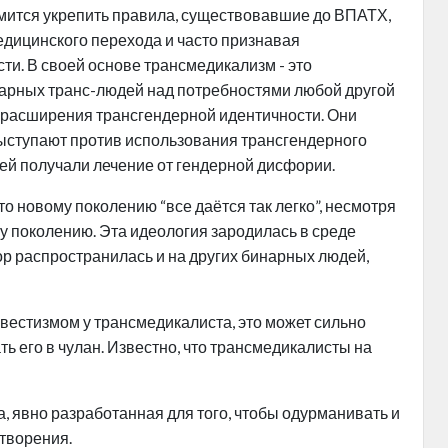
емится укрепить правила, существовавшие до ВПАТХ,
едицинского перехода и часто признавая
и. В своей основе трансмедикализм - это
арных транс-людей над потребностями любой другой
в расширения трансгендерной идентичности. Они
выступают против использования трансгендерного
ей получали лечение от гендерной дисфории.
то новому поколению “все даётся так легко”, несмотря
ому поколению. Эта идеология зародилась в среде
ор распространилась и на других бинарных людей,
вестизмом у трансмедикалиста, это может сильно
ь его в чулан. Известно, что трансмедикалисты на
а, явно разработанная для того, чтобы одурманивать и
творения.