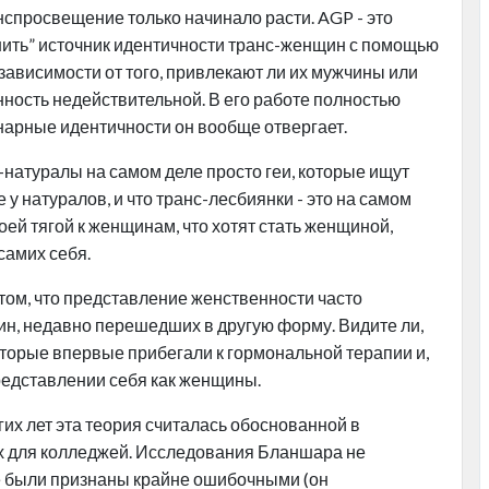
нспросвещение только начинало расти. AGP - это
нить” источник идентичности транс-женщин с помощью
зависимости от того, привлекают ли их мужчины или
ость недействительной. В его работе полностью
арные идентичности он вообще отвергает.
натуралы на самом деле просто геи, которые ищут
у натуралов, и что транс-лесбиянки - это на самом
ей тягой к женщинам, что хотят стать женщиной,
самих себя.
ом, что представление женственности часто
н, недавно перешедших в другую форму. Видите ли,
торые впервые прибегали к гормональной терапии и,
редставлении себя как женщины.
гих лет эта теория считалась обоснованной в
х для колледжей. Исследования Бланшара не
е были признаны крайне ошибочными (он