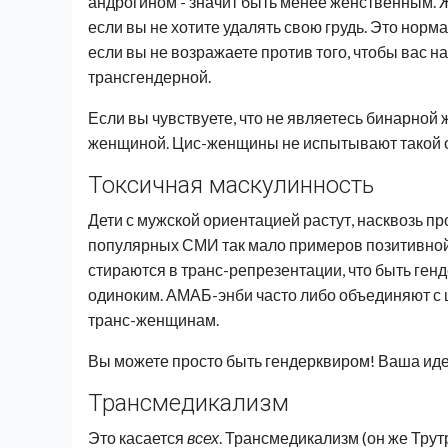
андрогином - значит быть менее женственным. 
если вы не хотите удалять свою грудь. Это норм
если вы не возражаете против того, чтобы вас на
трансгендерной.
Если вы чувствуете, что не являетесь бинарной 
женщиной. Цис-женщины не испытывают такой о
Токсичная маскулинность
Дети с мужской ориентацией растут, насквозь пр
популярных СМИ так мало примеров позитивной
стираются в транс-репрезентации, что быть ге
одиноким. АМАБ-энби часто либо объединяют с ц
транс-женщинам.
Вы можете просто быть гендерквиром! Ваша иде
Трансмедикализм
Это касается
всех
. Трансмедикализм (он же Трут