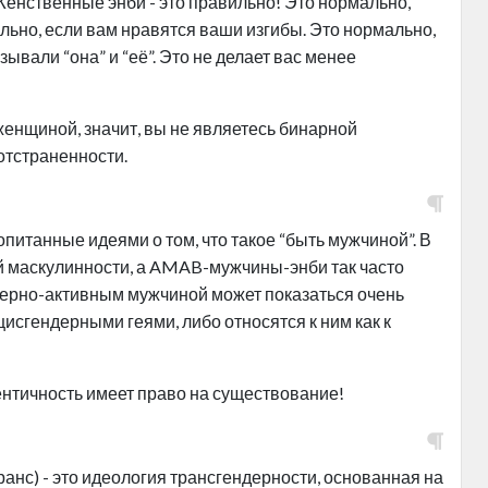
Женственные энби - это правильно! Это нормально,
ально, если вам нравятся ваши изгибы. Это нормально,
зывали “она” и “её”. Это не делает вас менее
женщиной, значит, вы не являетесь бинарной
тстраненности.
опитанные идеями о том, что такое “быть мужчиной”. В
 маскулинности, а AMAB-мужчины-энби так часто
ндерно-активным мужчиной может показаться очень
исгендерными геями, либо относятся к ним как к
нтичность имеет право на существование!
ранс) - это идеология трансгендерности, основанная на