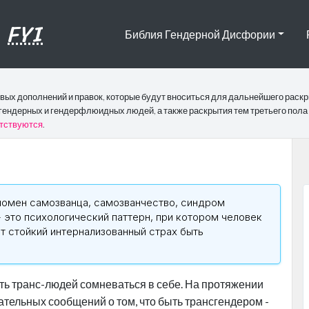
,
FYI
Библия Гендерной Дисфории
овых дополнений и правок, которые будут вноситься для дальнейшего раск
гендерных и гендерфлюидных людей, а также раскрытия тем третьего пола 
етствуются
.
номен самозванца, самозванчество, синдром
 это психологический паттерн, при котором человек
т стойкий интернализованный страх быть
ть транс-людей сомневаться в себе. На протяжении
тельных сообщений о том, что быть трансгендером -