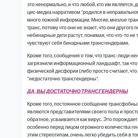
это ненормально, и что любой, кто им является
цис-медиа нарративом “родился в неправильном 
много ложной информации. Многие,
многие
тран
транс, потому что они не знают, что они другого 
небинарные дети растут, понимая, что что-то не т
чувствуют себя бинарными трансгендерами.
Кроме того, сообщения о том, что транс-люди не
загрязнили информационный ландшафт, так что
физической дисфории (либо просто считают, что 
“недостаточно трансгендерны”.
ДА, ВЫ ДОСТАТОЧНО ТРАНСГЕНДЕРНЫ
Кроме того, постоянное сообщение трансфобных
являются представителями своего пола и прост
обратное, усваивается как вирус. Это порождае
особенно перед лицом огромного количества ген
этим стереотипам, очень легко убедить себя в то