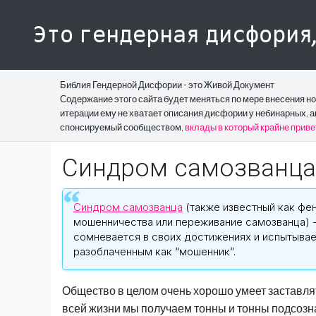
Это гендерная дисфория
Библия Гендерной Дисфории - это Живой Документ
Содержание этого сайта будет меняться по мере внесения н
итерации ему не хватает описания дисфории у небинарных, а
спонсируемый сообществом,
вклады в который крайне прив
Синдром самозванца
Синдром самозванца
(также известный как фе
мошенничества или переживание самозванца) -
сомневается в своих достижениях и испытывае
разоблаченным как “мошенник”.
Общество в целом очень хорошо умеет заставля
всей жизни мы получаем тонны и тонны подсозна