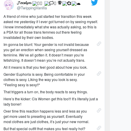
𝓙𝓸𝓬𝓮𝓵𝔂𝓷
⚢
@TwippingVanilla
A friend of mine who just started her transition this week
asked me yesterday if I ever got turned on by seeing myself.
I knew immediately what she was actually asking, so this is
a PSA for all those trans femmes out there feeling
invalidated by their own bodies.
Im gonna be blunt: Your gender is not invalid because
you get an erection when seeing yourself dressed as
feminine. We’ve all gotten it. It doesn’t mean you’re
fetishizing. It doesn’t mean you’re not actually trans.
All it means is that you feel good about how you look.
Gender Euphoria is sexy. Being comfortable in your
clothes is sexy. Liking the way you look is sexy.
*Feeling sexy is sexy!!*
That triggers a turn on, the body reacts to sexy things.
Here’s the kicker: Cis Women get this too!!! It’s literally just a
lady boner!
Over time this reaction happens less and less as you
get more used to preseting as yourself. Eventually
most clothes are just clothes, it’s just your new normal.
But that special outfit that makes you feel really hot?