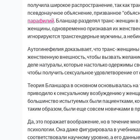
получила широкое распространение, так как тра
псевдонаучное объяснение, призванное “объяс
парафилий
. Бланшар разделял транс-женщин в 
женщины, одновременно признавая их женственн
игнорируются трансгендерные мужчины, а небин
Аутогинефелия доказывает, что транс-женщины-
женственную внешность, чтобы вызвать желание 
деле натуралы, которые настолько одержимы сво
чтобы получить сексуальное удовлетворение от 
Теория Бланшара в основном основывалась на т
приводило к сексуальному возбуждению у женщи
большинство испытуемых были пациентками, ко
таким образом, были еще совсем новичками в п
Да, это поражает воображение, но в течение мно
психологии. Она даже фигурировала в учебника
соответствовали научному уровню, а его данны