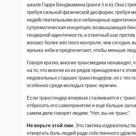
шкале Гарри Бенджамина (ранги 5 и 6). Она стр
требуя сильной физической дисфории, требуя м
недействительными все небинарные идентичност
супрематическая концепция, возвышающая бин
гендерной идентичности, и ответный шаг проти
желают более жёсткого контроля, чем сегодня, 
ярлыка энби и предпочитают, чтобы меньше люд
Говоря кратко, многие трансмедики ненавидят, ч
на то, что многие из их рядов принадлежат к эт
недовольных старших трансгендеров, но с тех п
особенно среди молодых транс-мужчин.
Если трансгендер впервые сталкивается с транс
отбросить его самопринятие и ещё больше загнат
самом деле говорят людям: “Нет, вы не транс”.
Не верьте этой лжи.
Это тактика издевательств
отвергать боль людей ради собственного удовле