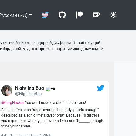
Русский (RU)
рытия всей широты гендерной дисфории. В свой текущей
и бердашей. БГД - это проект с открытым исходным кодом,
Nightling Bug
@NightlingBug
@TorgHacker
You don't need dysphoria to be trans!
But also, I've seen "angst over not being dysphoric enough"
described as a sort of meta-dysphoria? Because it's distress
you experience when you're worried you aren't _____ enough
to be your gender.
4:42 ДП - срд, янв. 22-е, 2020