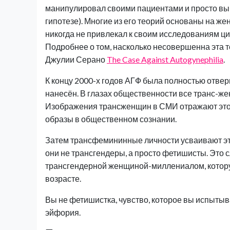
манипулировал своими пациентами и просто выб
гипотезе). Многие из его теорий основаны на же
никогда не привлекал к своим исследованиям ц
Подробнее о том, насколько несовершенна эта т
Джулии Серано
The Case Against Autogynephilia
.
К концу 2000-х годов АГФ была полностью отве
нанесён. В глазах общественности все транс-
Изображения трансженщин в СМИ отражают это
образы в общественном сознании.
Затем трансфемининные личности усваивают эти
они не трансгендеры, а просто фетишисты. Это с
трансгендерной женщиной-миллениалом, которую
возрасте.
Вы не фетишистка, чувство, которое вы испытыва
эйфория.