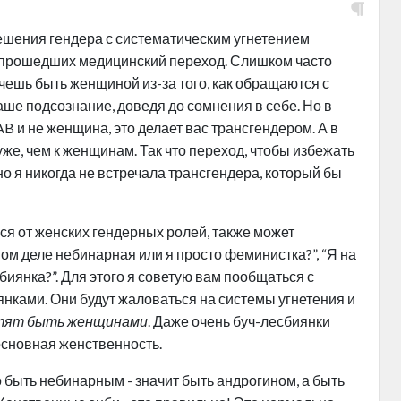
ешения гендера с систематическим угнетением
 прошедших медицинский переход. Слишком часто
чешь быть женщиной из-за того, как обращаются с
аше подсознание, доведя до сомнения в себе. Но в
AB и не женщина, это делает вас трансгендером. А в
же, чем к женщинам. Так что переход, чтобы избежать
но я никогда не встречала трансгендера, который бы
я от женских гендерных ролей, также может
ом деле небинарная или я просто феминистка?”, “Я на
биянка?”. Для этого я советую вам пообщаться с
ками. Они будут жаловаться на системы угнетения и
тят быть женщинами
. Даже очень буч-лесбиянки
основная женственность.
о быть небинарным - значит быть андрогином, а быть