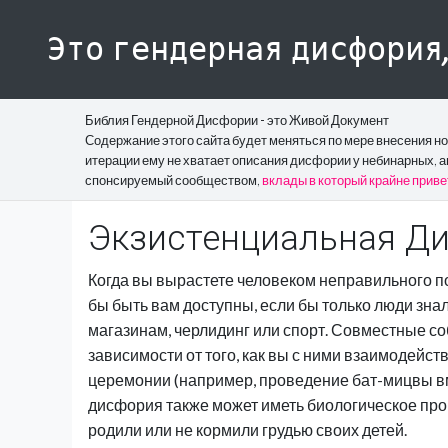
Это гендерная дисфория
Библия Гендерной Дисфории - это Живой Документ
Содержание этого сайта будет меняться по мере внесения н
итерации ему не хватает описания дисфории у небинарных, а
спонсируемый сообществом,
вклады в который крайне прив
Экзистенциальная Д
Когда вы вырастете человеком неправильного п
бы быть вам доступны, если бы только люди знали
магазинам, черлидинг или спорт. Совместные с
зависимости от того, как вы с ними взаимодейст
церемонии (например, проведение бат-мицвы вм
дисфория также может иметь биологическое прои
родили или не кормили грудью своих детей.