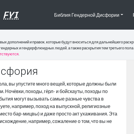
,
FYI
Библия Гендерной Дисфории
овых дополнений и правок, которые будут вноситься для дальнейшего раск
гендерных и гендерфлюидных людей, а также раскрытия тем третьего пола 
етствуются
.
исфория
ола, вы упустите много вещей, которые должны были
. Ночëвки, походы, гëрл- и бойскауты, походы по
обытия могут вызывать самые разные чувства в
вуете, например, поход на выпускной, религиозные
есто бар-мицвы) и даже просто акт ухаживания. Эта
схождение, например, сожаление о том, что вы не