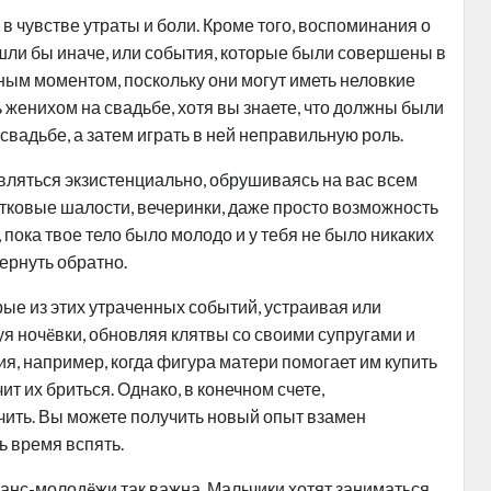
 чувстве утраты и боли. Кроме того, воспоминания о
ошли бы иначе, или события, которые были совершены в
тным моментом, поскольку они могут иметь неловкие
 женихом на свадьбе, хотя вы знаете, что должны были
 свадьбе, а затем играть в ней неправильную роль.
ляться экзистенциально, обрушиваясь на вас всем
тковые шалости, вечеринки, даже просто возможность
пока твое тело было молодо и у тебя не было никаких
ернуть обратно.
ые из этих утраченных событий, устраивая или
я ночëвки, обновляя клятвы со своими супругами и
я, например, когда фигура матери помогает им купить
т их бриться. Однако, в конечном счете,
ить. Вы можете получить новый опыт взамен
ь время вспять.
ранс-молодëжи так важна. Мальчики хотят заниматься