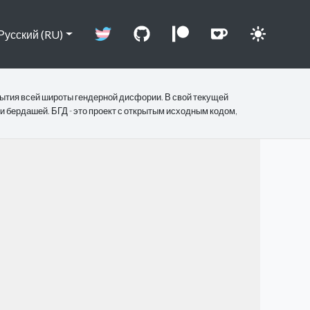
Русский (RU)
рытия всей широты гендерной дисфории. В свой текущей
и бердашей. БГД - это проект с открытым исходным кодом,