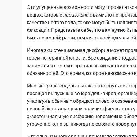
Эти упущенные возможности могут проявляться в
вещах, которые
произошли
с вами, но не произ
качестве не того пола, также могут быть неприя
фиксации. Представьте себе, что вам нужно быть
быть невестой; расти, мечтая о своей идеальной
Иногда экзистенциальная дисфория может прояв
горем потерянной юности. Все свидания, подрос
заниматься сексом с правильными частями тела, 
обязанностей. Это время, которое невозможно в
Многие трансгендеры пытаются вернуть некотор
посещая выпускные вечера для квиров, организу
участвуя в обычных обрядах полового созревани
первый бюстгальтер или наличие фигуры отца учи
экзистенциальную дисфорию невозможно облегч
утраченного, но вы никогда не сможете повернут
Это одна из многих причин, почему поддержка т