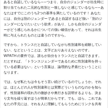
あると自認しているなら——つまり、自分のジェンダーが出生時に
割り当てられた二元的な性別と一致しないと感じているなら——あ
なたはすでにこのうち2つの基準を満たしているのです！ あなた
には、自分は別のジェンダー
である
と自認するほど強い「別のジ
ェンダーになりたいという欲求」があり、しかも自分のジェンダ
ーがどう感じられるかについての強い確信があって、それは出生
時に与えられたものとは違うのですから。
ですから、トランスだと自認していながら性別違和を経験してい
ない、などということは、文字どおりありえないのです。
WPATH の要件では、誰もが自分をトランスだと自認できます。
だとすれば、「トランスジェンダーであるために性別違和を持っ
ている必要はない」という言葉は、論理的な矛盾だということに
なります。
では、なぜ私たちは今もそう言い続けているのでしょうか。それ
は、ほとんどの人が性別違和とは実際どういうものなのかを知ら
ず、性別違和の現れ方の微妙さや奥行きを説明するよりも、決ま
り文句を繰り返すほうが簡単だからです。でも、ほら、これであ
なたの手元には、それを人に理解してもらうためにリンクを共有