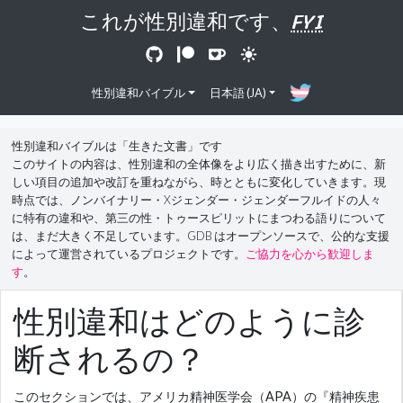
これが性別違和です、
FYI
性別違和バイブル
日本語 (JA)
性別違和バイブルは「生きた文書」です
このサイトの内容は、性別違和の全体像をより広く描き出すために、新
しい項目の追加や改訂を重ねながら、時とともに変化していきます。現
時点では、ノンバイナリー・Xジェンダー・ジェンダーフルイドの人々
に特有の違和や、第三の性・トゥースピリットにまつわる語りについて
は、まだ大きく不足しています。GDB はオープンソースで、公的な支援
によって運営されているプロジェクトです。
ご協力を心から歓迎しま
す
。
性別違和はどのように診
断されるの？
このセクションでは、アメリカ精神医学会（APA）の『精神疾患