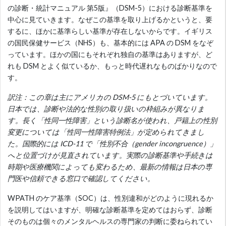
の診断・統計マニュアル 第5版』（DSM-5）における診断基準を
中心に見ていきます。なぜこの基準を取り上げるかというと、要
するに、ほかに基準らしい基準が存在しないからです。イギリス
の国民保健サービス（NHS）も、基本的には APA の DSM をなぞ
っています。ほかの国にもそれぞれ独自の基準はありますが、ど
れも DSM とよく似ているか、もっと時代遅れなものばかりなので
す。
訳注：この章は主にアメリカの DSM-5 にもとづいています。
日本では、診断や法的な性別の取り扱いの枠組みが異なりま
す。長く「性同一性障害」という診断名が使われ、戸籍上の性別
変更については「性同一性障害特例法」が定められてきまし
た。国際的には ICD-11 で「性別不合（gender incongruence）」
へと位置づけが見直されています。実際の診断基準や手続きは
時期や医療機関によっても変わるため、最新の情報は日本の専
門医や信頼できる窓口で確認してください。
WPATH のケア基準（SOC）は、性別違和がどのように現れるか
を説明してはいますが、明確な診断基準を定めてはおらず、診断
そのものは個々のメンタルヘルスの専門家の判断に委ねられてい