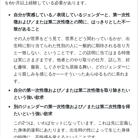
を6か月以上経験している必要があります。
自分が実感している／表現しているジェンダーと、第一次性
徴および／または第二次性徴との間に、はっきりとした不一
致があること
その人が世界をどう見て、世界とどう関わっているかが、出
生時に割り当てられた性別の人に一般的に期待される在り方
と一致しない、ということです。この説明に当てはまる特徴
は実にさまざまです。他者とのやり取りの仕方、話し方、好
む趣味、服装、しぐさや立ち居振る舞い、どのジェンダーに
より親しみを感じるか——そういったあらゆるものに表れま
す。
自分の第一次性徴および／または第二次性徴を取り除きたい
という強い欲求
別のジェンダーの第一次性徴および／または第二次性徴を得
たいという強い欲求
この2つは、いわばセットになっています。これは先に定義し
た身体的違和にあたります。出生時の性によって生じた身体
の特徴に、不快感を覚えるということです。