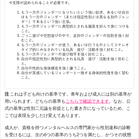
や支障が認められることが必要です。
もう一方のジェンダーになりたいという強い欲求、あるいは自分
はもう一方のジェンダー（または指定性別とは異なる別のジェン
ダー）であるという強い主張。
もう一方のジェンダーに典型的とされる服装を好んで身につける
こと。
ごっこ遊びや空想遊びの中で、反対のジェンダーの役割を強く好
むこと。
もう一方のジェンダーが使う、あるいは行うものとしてステレオ
タイプ的にみなされている玩具・遊び・活動を強く好むこと。
もう一方のジェンダーの遊び相手を強く好むこと。
自分の指定性別に典型的とされる玩具・遊び・活動を強く拒むこ
と。
自分の性的な身体構造を強く嫌うこと。
自分が実感しているジェンダーと一致する身体的性徴を強く望む
こと。
注
これは子ども向けの基準です。青年および成人には別の基準が
用いられます。どちらの基準も
こちらで確認できます
。なお、公
式の基準は性別二元論を前提とした書き方になっているため、こ
こでは表現を少しだけ変えてあります。
成人が、資格を持つメンタルヘルスの専門家から性別違和の診断
を受けるには、次の6つの基準のうち2つを満たし、かつその状態