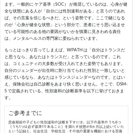
ます。一般的に ケア基準（SOC） が推奨しているのは、心身が健
全な状態にある人が「自分には性別違和がある」と言うのであれ
ば、その言葉を信じるべきだ、という姿勢です。ここで鍵になる
のが「心身が健全な状態」という部分で、患者にそう思い込ませ
ている可能性のある他の要因がないかを慎重に見きわめる責任
は、メンタルヘルスの専門家に委ねられています。
もっとはっきり言ってしまえば、WPATH は「自分はトランスだ
と思うなら、あなたはトランスだ」と言っているのです。これ
は、コミュニティの大多数が受け入れてきた姿勢でもあります。
自分のジェンダーが出生時に割り当てられた性別と一致しないと
感じているなら、あなたはトランスジェンダーなのです。とはい
え、保険会社は自己診断をあまり快く思いません。そこで、DSM-
5 で定義されている、性別違和の診断基準を以下に挙げておきま
す。
ご参考までに
思春期前の子どもに性別違和の診断を下すには、以下の基準のうち6つ
（うち1つは必ず基準1であること）を満たす状態が6か月以上続いていた
という記録と、社会生活・学校生活・その他の重要な機能における苦痛