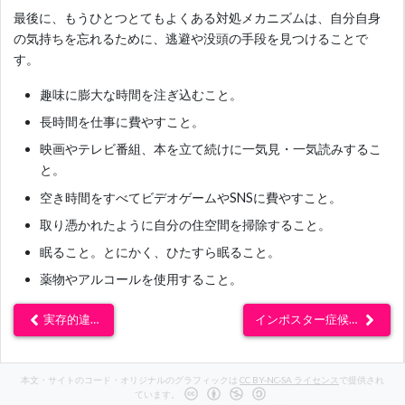
最後に、もうひとつとてもよくある対処メカニズムは、自分自身
の気持ちを忘れるために、逃避や没頭の手段を見つけることで
す。
趣味に膨大な時間を注ぎ込むこと。
長時間を仕事に費やすこと。
映画やテレビ番組、本を立て続けに一気見・一気読みするこ
と。
空き時間をすべてビデオゲームやSNSに費やすこと。
取り憑かれたように自分の住空間を掃除すること。
眠ること。とにかく、ひたすら眠ること。
薬物やアルコールを使用すること。
実存的違和
インポスター症候群
本文・サイトのコード・オリジナルのグラフィックは
CC BY-NC-SA ライセンス
で提供され
ています。