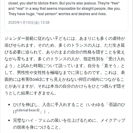
closet, you start to idolize them. But you're also jealous. They're *free*
and *real* in a way that seems impossible for straight people, like you.
They have huge, *real person* worries and desires and lives.
2020年1月10日(金) 13:38
ジェンダー規範に従わない子どもには、あまりにも多くの虐待が
浴びせられます。そのため、多くのトランスの人は、ただ生き延
びる必要に迫られて、ありのままの自分の性格を隠すことを覚え
ながら育ちます。多くのトランスの人が、指定性別を「受け入れ
よう」と試みた時期について語っています。自分を「直そう」と
して、男性性や女性性を極端なまでに演じるのです。これは、表
面的には有害(toxic)にすら見えかねない抑圧の傾向につながるこ
とがありますが、それは本当の自分のかけらをひとつ残らず隠そ
うとした結果にすぎません。
ひげを伸ばし、入念に手入れすること（いわゆる「否認のひ
(denial beard)
げ
」）。
完璧なハイ・フェムの装いを仕上げるために、メイクアップ
の技術を身につけること。