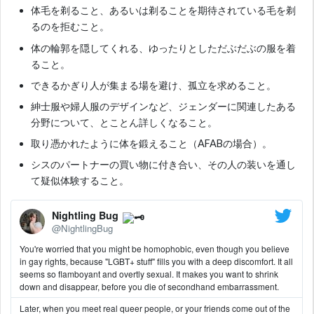
体毛を剃ること、あるいは剃ることを期待されている毛を剃
るのを拒むこと。
体の輪郭を隠してくれる、ゆったりとしただぶだぶの服を着
ること。
できるかぎり人が集まる場を避け、孤立を求めること。
紳士服や婦人服のデザインなど、ジェンダーに関連したある
分野について、とことん詳しくなること。
取り憑かれたように体を鍛えること（AFABの場合）。
シスのパートナーの買い物に付き合い、その人の装いを通し
て疑似体験すること。
Nightling Bug
@NightlingBug
You're worried that you might be homophobic, even though you believe
in gay rights, because "LGBT+ stuff" fills you with a deep discomfort. It all
seems so flamboyant and overtly sexual. It makes you want to shrink
down and disappear, before you die of secondhand embarrassment.
Later, when you meet real queer people, or your friends come out of the