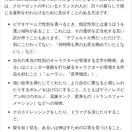
は、クローゼットの中にいるトランスの人が、日々の暮らしで感
じる違和をやわらげるために見出すことのある方法です。
ビデオゲームで性別を選べるとき、指定性別とは違うほうを
選ぶ傾向があること。これには、その選択を正当化する言い
訳が伴うこともあります。「デフォルトが男だっただけで、
別にこだわってない」「何時間も男のお尻を眺めていたくな
いし」など。
自分の本当の性別のキャラクターが登場する文学や映画、あ
るいはジェンダー規範を打ち破るキャラクターが登場する作
品を好むこと（『ムーラン』『若草物語』）。
強い欲求を満たしてくれたり、より自分に重なると感じられ
たりするポルノをはけ口にすること。たとえばゲイ／レズビ
アン向けのポルノ、花嫁キンク、変身もの（トランスフォー
メーション）などへの傾倒。
クロスドレッシングをしたり、ドラァグを演じたりするこ
と。
髪を短く切る、あるいは伸ばすための口実を見つけること。