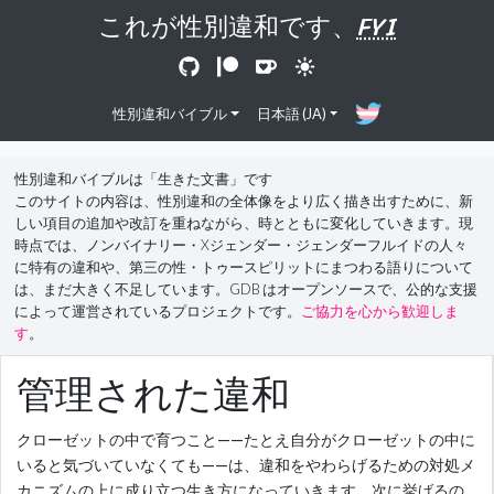
これが性別違和です、
FYI
性別違和バイブル
日本語 (JA)
性別違和バイブルは「生きた文書」です
このサイトの内容は、性別違和の全体像をより広く描き出すために、新
しい項目の追加や改訂を重ねながら、時とともに変化していきます。現
時点では、ノンバイナリー・Xジェンダー・ジェンダーフルイドの人々
に特有の違和や、第三の性・トゥースピリットにまつわる語りについて
は、まだ大きく不足しています。GDB はオープンソースで、公的な支援
によって運営されているプロジェクトです。
ご協力を心から歓迎しま
す
。
管理された違和
クローゼットの中で育つこと——たとえ自分がクローゼットの中に
いると気づいていなくても——は、違和をやわらげるための対処メ
カニズムの上に成り立つ生き方になっていきます。次に挙げるの