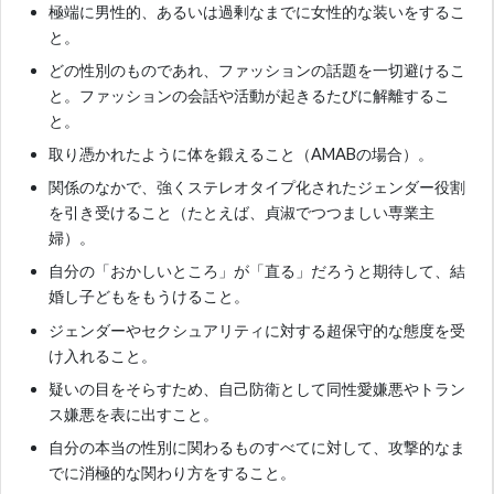
極端に男性的、あるいは過剰なまでに女性的な装いをするこ
と。
どの性別のものであれ、ファッションの話題を一切避けるこ
と。ファッションの会話や活動が起きるたびに解離するこ
と。
取り憑かれたように体を鍛えること（AMABの場合）。
関係のなかで、強くステレオタイプ化されたジェンダー役割
を引き受けること（たとえば、貞淑でつつましい専業主
婦）。
自分の「おかしいところ」が「直る」だろうと期待して、結
婚し子どもをもうけること。
ジェンダーやセクシュアリティに対する超保守的な態度を受
け入れること。
疑いの目をそらすため、自己防衛として同性愛嫌悪やトラン
ス嫌悪を表に出すこと。
自分の本当の性別に関わるものすべてに対して、攻撃的なま
でに消極的な関わり方をすること。