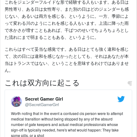
これをジェンダーフルイドな形で経験する人もいます。ある日は
男性寄り、ある日は女性寄り、また別の日はどのジェンダーも感
じない、あるいは両方を感じる、というように。一方、季節によ
って変わる川のようにこれを感じる人もいます。上流に降った雨
で水かさが増すこともあれば、干ばつのせいでちょろちょろとし
た流れにまで弱まることもある、というように。
これらはすべて妥当な感覚です。ある日はとても強く違和を感じ
て、次の日には違和を感じなかったとしても、それはあなたが本
当はトランスではない、ということを意味するわけではありませ
ん。
これは双方向に起こる
Secret Gamer Girl
@SecretGamerGrrl
Worth noting that in the event a confused cis person were to attempt
medical transition without being stopped by any of the absurd
number of gate keepers and actual medical professionals whose
sign-off is typically needed, here's what would happen: They take
some pills, or a shot