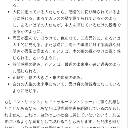
る。
大切に思っている人たちから、感情的に切り離されているよ
うに感じる。まるでガラスの壁で隔てられているかのよう
に、あるいはその人たちが、本人を演じているだけの役者で
あるかのように。
周囲が歪んで、ぼやけて、色あせて、二次元的に、あるいは
人工的に見える。または逆に、周囲の環境に対する認識や鮮
明さが異常に高まる。たとえば、木の葉の縁がやけに鋭く感
じられる、というように。
時間感覚の歪み。たとえば、最近の出来事が遠い過去のよう
に感じられる。
距離や、物の大きさ・形の知覚の歪み。
自分の人生の出来事において、受け身の傍観者になっている
ように感じる。
もし『マトリックス』や『トゥルーマン・ショー』に強く共感し
たことがあるなら、あなたは現実感喪失を経験しているのかもし
れません。これは、自分はこの社会に属していないという、別世
界にいるような感覚として現れることもあります。ただ歩き回り
ながら、自分の超能力が目覚めるのを、あるいはホグワーツから