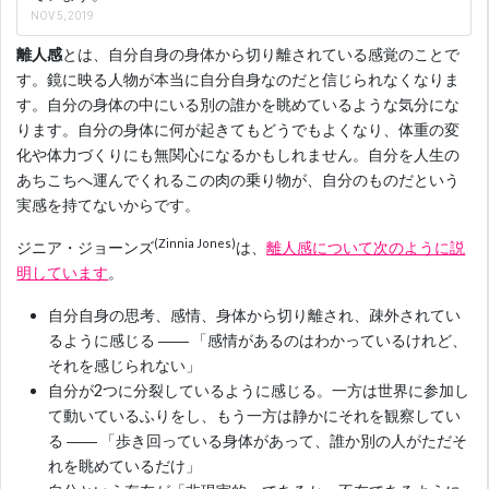
NOV 5, 2019
離人感
とは、自分自身の身体から切り離されている感覚のことで
す。鏡に映る人物が本当に自分自身なのだと信じられなくなりま
す。自分の身体の中にいる別の誰かを眺めているような気分にな
ります。自分の身体に何が起きてもどうでもよくなり、体重の変
化や体力づくりにも無関心になるかもしれません。自分を人生の
あちこちへ運んでくれるこの肉の乗り物が、自分のものだという
実感を持てないからです。
(Zinnia Jones)
ジニア・ジョーンズ
は、
離人感について次のように説
明しています
。
自分自身の思考、感情、身体から切り離され、疎外されてい
るように感じる ―― 「感情があるのはわかっているけれど、
それを感じられない」
自分が2つに分裂しているように感じる。一方は世界に参加し
て動いているふりをし、もう一方は静かにそれを観察してい
る ―― 「歩き回っている身体があって、誰か別の人がただそ
れを眺めているだけ」