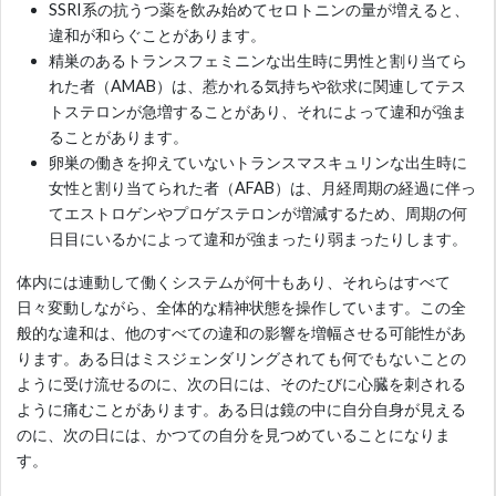
SSRI系の抗うつ薬を飲み始めてセロトニンの量が増えると、
違和が和らぐことがあります。
精巣のあるトランスフェミニンな出生時に男性と割り当てら
れた者（AMAB）は、惹かれる気持ちや欲求に関連してテス
トステロンが急増することがあり、それによって違和が強ま
ることがあります。
卵巣の働きを抑えていないトランスマスキュリンな出生時に
女性と割り当てられた者（AFAB）は、月経周期の経過に伴っ
てエストロゲンやプロゲステロンが増減するため、周期の何
日目にいるかによって違和が強まったり弱まったりします。
体内には連動して働くシステムが何十もあり、それらはすべて
日々変動しながら、全体的な精神状態を操作しています。この全
般的な違和は、他のすべての違和の影響を増幅させる可能性があ
ります。ある日はミスジェンダリングされても何でもないことの
ように受け流せるのに、次の日には、そのたびに心臓を刺される
ように痛むことがあります。ある日は鏡の中に自分自身が見える
のに、次の日には、かつての自分を見つめていることになりま
す。