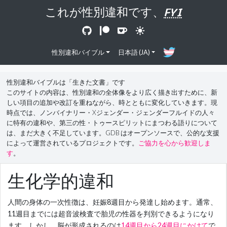
これが性別違和です、
FYI
性別違和バイブル
日本語 (JA)
性別違和バイブルは「生きた文書」です
このサイトの内容は、性別違和の全体像をより広く描き出すために、新
しい項目の追加や改訂を重ねながら、時とともに変化していきます。現
時点では、ノンバイナリー・Xジェンダー・ジェンダーフルイドの人々
に特有の違和や、第三の性・トゥースピリットにまつわる語りについて
は、まだ大きく不足しています。GDB はオープンソースで、公的な支援
によって運営されているプロジェクトです。
ご協力を心から歓迎しま
す
。
生化学的違和
人間の身体の一次性徴は、妊娠8週目から発達し始めます。通常、
11週目までには超音波検査で胎児の性器を判別できるようになり
ます。しかし、脳が形成されるのは
14週目から24週目にかけて
で