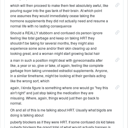
which will then proceed to make them feel absolutely awful, like
pouring sugar into the gas tank of their brain. At which point
one assumes they would immediately cease taking the
hormone supplements they did not actually need and resume a
normal life with no lasting consequence
Should a REALLY stubborn and confused cis person ignore
feeling like total garbage and keep on taking HRT they
shouldn't be taking for several months, they might also
experience some acne and/or their skin clearing up and
looking great, and a woman might start growing facial hair
a man in such a position might deal with gynecomastia after
like, a year or so, give or take, of again, feeling like complete
garbage from taking unneeded estradiol supplements. Anyone,
in a similar timeframe, might be looking at their genitals acting
like the wrong sort, which
again, I kinda figure is something where one would go "hey this
ain't right" and just stop taking the medication they are
misusing. Where, again, things would just then go back to
normal.
Oh and all of this is me talking about HRT. Usually what bigots are
doing is talking about
puberty blockers as if they were HRT. If some confused cis kid takes
puberty blockers the grand total of what would actually happen is..