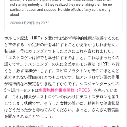
not starting puberty until they realized they were taking them for no
particular reason and stopped. No side effects of any sort to worry
about
2020年1月29日(水) 20:50
ホルモン療法（HRT）を受ければ必ず精神的健康が改善するのだ
と主張する、否定派の声を耳にすることがあるかもしれません。
私自身、母にカミングアウトしたときにこれを言われました。
「エストロゲンは誰でも幸せにするのよ」と。これはまったくの
誤りです。シスジェンダーの人に交差ホルモン療法（HRT）を行
うと、必ず違和が生じます。スピロノラクトンが男性にほとんど
処方されない理由のひとつもこれです。抗アンドロゲン薬の作用
が精神的な不安定を引き起こすからです。シスジェンダー女性の
5〜10パーセントは
多嚢胞性卵巣症候群（PCOS）
を患っていま
す。これは卵巣がエストロゲンの代わりにテストステロンを産生
してしまう状態です。そうした女性の誰かに、精神的な健康状態
はどうだったかと尋ねてみてください。きっと、さんざん苦労話
を聞かされることでしょう。