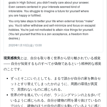
goals in High School, you didn't really care about your answer.
Even careers centered in your interests seemed kind of
intolerable. You struggle to imagine a future for yourself where
you are happy or fulfilled.
You only take steps to better your life when external forces *make*
you. You'd rather withdraw and self-minimize and focus on escapist
hobbies. You're just not motivated to attain nice things for yourself.
(You tell yourself that this is a zen acceptance, a freedom from
desires.)
2020年1月10日(金) 13:00
現実感喪失
とは、自分を取り巻く世界から切り離されている感覚
―― 自分が知覚するものすべてが偽物であるという精神的な感覚
のことです。
ずっとそこにいたとしても、まるで誰かが自分の家を舞台セ
ットとすり替えてしまったかのように、周囲の環境が異質
で、見慣れないものに感じられる。
世界の中を進んでいくのが、ランニングマシンの上を歩いて
いるように感じられる。自分が建物の間を通り抜けているの
ではなく、建物のほうが自分の周りを動いているように感じ