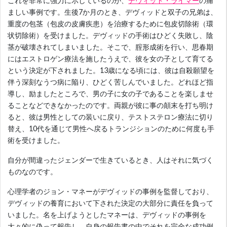
これを非常に強力に示しているのが、
デヴィッド・ライマー
の痛
ましい事例です。生後7か月のとき、デヴィッドと双子の兄弟は、
重度の包茎（包皮の皮膚疾患）を治療するために包皮切除術（環
状切除術）を受けました。デヴィッドの手術はひどく失敗し、陰
茎が破壊されてしまいました。そこで、腟形成術を行い、思春期
にはエストロゲン療法を施したうえで、彼を女の子として育てる
という決定が下されました。13歳になる頃には、彼は自殺願望を
伴う深刻なうつ病に陥り、ひどく苦しんでいました。どれほど指
導し、励ましたところで、男の子に女の子であることを楽しませ
ることなどできなかったのです。両親が彼に事の顛末を打ち明け
ると、彼は男性としての装いに戻り、テストステロン療法に切り
替え、10代を通じて男性へ戻るトランジションのために何度も手
術を受けました。
自分が間違ったジェンダーで生きているとき、人はそれに気づく
ものなのです。
心理学者のジョン・マネーがデヴィッドの事例を監督しており、
デヴィッドの養育において下された決定の大部分に責任を負って
いました。名を上げようとしたマネーは、デヴィッドの事例を
大々的に偽って報告し、自身の報告書の中でそれを完全な成功例