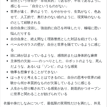
自分という存在が「非現実的」であるか、不在であるように
感じる ―― 「自分というものがない」
世界が遠く、夢のようで、もやがかかり、生気がなく、色あ
せて、人工的で、奥行きのない絵のように、現実味のないも
のとして経験される
自分自身に没頭し、強迫的に自己を吟味したり、極端に思い
悩んだりする
自分自身と、絶え間なく理路整然とした対話を続けている
ベールやガラスの壁が、自分と世界を隔てているように感じ
る
頭に綿が詰まっているような、感情的または身体的な麻痺
主体性の欠如 ―― のっぺりとした、ロボットのような、死ん
だような、あるいは「ゾンビ」のような感覚
物事を想像することができない
はっきりと考えることはできるのに、自分の思考や世界の経
験から何か本質的なものが欠落しているように感じる
人生から切り離されている感覚があり、創造的かつオープン
に世界と関わることが妨げられている
衣服や身だしなみについて、最低限の実用性だけを満たし、外見