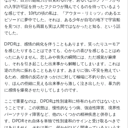
の入学許可証を持ったフクロウが飛んでくるのを待っているよう
な感じです。10代の頃の私は、『アウター・リミッツ』のあるエ
ピソードに夢中でした。それは、ある少年が自宅の地下で宇宙船
を見つけ、自分も両親も実は人間ではなかったと知る、という話
でした。
DPDRは、感情の鈍化を伴うこともあります。笑ったりユーモア
を感じたりすることはできても、心からの喜びを感じることはめ
ったにありません。悲しみや喪失の瞬間には、ただ感覚が麻痺
し、それを引き起こした出来事から解離してしまいます。これは
逆の方向に振れることもあります。あまりに強い不安を抱えてい
るため、感情の反応がきっかけに対して極端に不釣り合いにな
り、ほんの些細に見える出来事から激しく泣き出したり、暴力的
に感情を爆発させたりしてしまうのです。
ここで重要なのは、DPDRは性別違和に特有のものではないとい
うことです。この状態は、慢性的なうつ病、強迫性障害、境界性
パーソナリティ障害など、他のいくつかの精神疾患と併存しま
す。DPDRそれ自体を単独で性別違和のサインと受け取るべきで
はありません。それは単に、何かがひどく間違っているという大