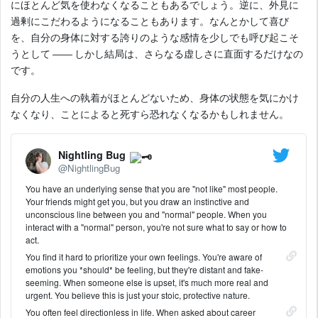
にほとんど気を使わなくなることもあるでしょう。逆に、外見に
過剰にこだわるようになることもあります。なんとかして喜び
を、自分の身体に対する誇りのような感情を少しでも呼び起こそ
うとして ―― しかし結局は、さらなる虚しさに直面するだけなの
です。
自分の人生への執着がほとんどないため、身体の状態を気にかけ
なくなり、ことによると死すら恐れなくなるかもしれません。
Nightling Bug
@NightlingBug
You have an underlying sense that you are "not like" most people.
Your friends might get you, but you draw an instinctive and
unconscious line between you and "normal" people. When you
interact with a "normal" person, you're not sure what to say or how to
act.
You find it hard to prioritize your own feelings. You're aware of
emotions you *should* be feeling, but they're distant and fake-
seeming. When someone else is upset, it's much more real and
urgent. You believe this is just your stoic, protective nature.
You often feel directionless in life. When asked about career