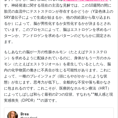
す。神経発達に関する現在の主流な見解では、この10週間の間に
胎児の血流中にテストステロンが存在するかどうか（Y染色体上の
SRY遺伝子によって生成が始まるか、他の供給源から取り込まれ
るか）によって、脳が男性化するか女性化するかが決まるとされ
ています。このプロセスによって、脳はエストロゲンを求めるパ
ターンか、アンドロゲンを求めるパターンのどちらかに固定され
ます。
もしあなたの脳が一方の性腺ホルモン（たとえばテストステロ
ン）を求めるように配線されているのに、身体がもう一方のホル
モン（たとえばエストラジオール）を産生しているとしたら、脳
内の化学物質の働きに不具合が生じる可能性があります。これに
よって、一種のブレインフォグ（頭にもやがかかったような状
態）が生じます。思考力が低下し、全般的な不安や落ち着かなさ
に包まれるのです。これこそが、医療的なホルモン療法（HRT）
によってしばしば和らぐ最初の2つの症状、すなわち**離人感と現
実感喪失（DPDR）**の源です。
Brea