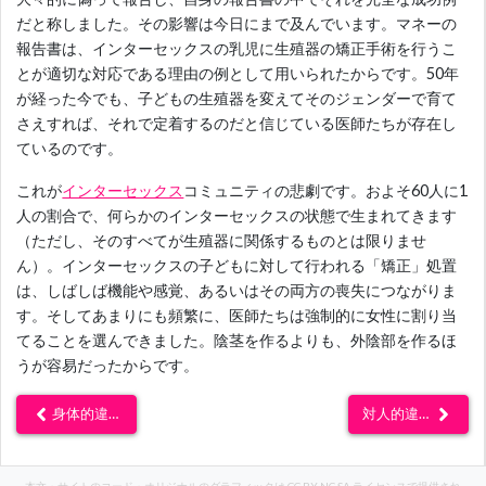
だと称しました。その影響は今日にまで及んでいます。マネーの
報告書は、インターセックスの乳児に生殖器の矯正手術を行うこ
とが適切な対応である理由の例として用いられたからです。50年
が経った今でも、子どもの生殖器を変えてそのジェンダーで育て
さえすれば、それで定着するのだと信じている医師たちが存在し
ているのです。
これが
インターセックス
コミュニティの悲劇です。およそ60人に1
人の割合で、何らかのインターセックスの状態で生まれてきます
（ただし、そのすべてが生殖器に関係するものとは限りませ
ん）。インターセックスの子どもに対して行われる「矯正」処置
は、しばしば機能や感覚、あるいはその両方の喪失につながりま
す。そしてあまりにも頻繁に、医師たちは強制的に女性に割り当
てることを選んできました。陰茎を作るよりも、外陰部を作るほ
うが容易だったからです。
身体的違和
対人的違和