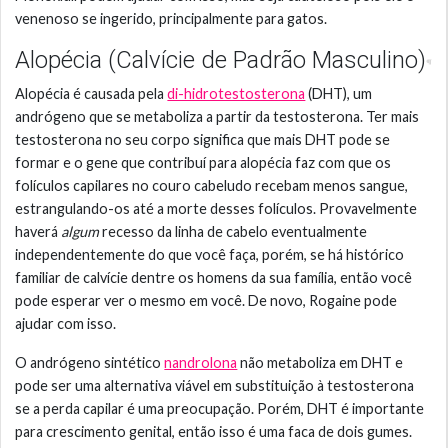
venenoso se ingerido, principalmente para gatos.
Alopécia (Calvície de Padrão Masculino)
Alopécia é causada pela
di-hidrotestosterona
(DHT), um
andrógeno que se metaboliza a partir da testosterona. Ter mais
testosterona no seu corpo significa que mais DHT pode se
formar e o gene que contribuí para alopécia faz com que os
folículos capilares no couro cabeludo recebam menos sangue,
estrangulando-os até a morte desses folículos. Provavelmente
haverá
algum
recesso da linha de cabelo eventualmente
independentemente do que você faça, porém, se há histórico
familiar de calvície dentre os homens da sua família, então você
pode esperar ver o mesmo em você. De novo, Rogaine pode
ajudar com isso.
O andrógeno sintético
nandrolona
não metaboliza em DHT e
pode ser uma alternativa viável em substituição à testosterona
se a perda capilar é uma preocupação. Porém, DHT é importante
para crescimento genital, então isso é uma faca de dois gumes.