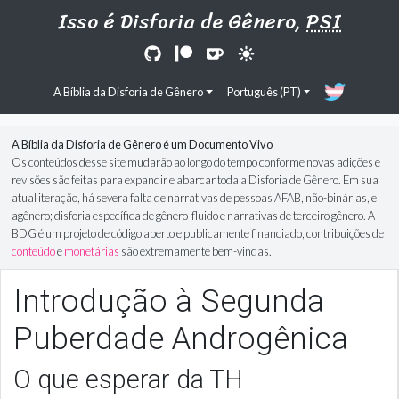
Isso é Disforia de Gênero,
PSI
A Bíblia da Disforia de Gênero
Português (PT)
A Bíblia da Disforia de Gênero é um Documento Vivo
Os conteúdos desse site mudarão ao longo do tempo conforme novas adições e
revisões são feitas para expandir e abarcar toda a Disforia de Gênero. Em sua
atual iteração, há severa falta de narrativas de pessoas AFAB, não-binárias, e
agênero; disforia específica de gênero-fluido e narrativas de terceiro gênero. A
BDG
é um projeto de código aberto e publicamente financiado, contribuições de
conteúdo
e
monetárias
são extremamente bem-vindas.
Introdução à Segunda
Puberdade Androgênica
O que esperar da TH