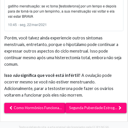
gatilho menstruação: se vc toma [testosterona] por um tempo e depois
para de tomá-la por um tempinho, a sua menstruação vai voltar e ela
vai estar BRAVA
10:45 - seg, 22/mar/2021
Porém, você talvez ainda experiencie outros sintomas
menstruais, entretanto, porque o hipotálamo pode continuar a
expressar outros aspectos do ciclo menstrual. Isso pode
continuar mesmo após uma histerectomia total, embora não seja
comum.
Isso
não
significa que você está infértil!
A ovulação pode
ocorrer mesmo se você não estiver menstruando.
Adicionalmente, parar a testosterona pode fazer os ovários
voltarem a funcionar pois eles não morrem.
Como Hormônios Funcionam
Segunda Puberdade Estrogênica
Texto e código do site, e arte original são
licenciados pela CC BY-NC-SA.