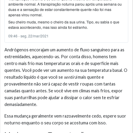
ambiente normal. A transpiração noturna parou aprós uma semana ou
duas e a sensação de estar constantemente quente não foi mas
apenas virou normal.
Seu cheiro muda, mesmo o cheiro da sua urina. Tipo, eu sabia o que
estava aocntecendo, mas isso ainda foi estranho.
09:46 - seg, 22/mar/2021
Andrógenos encorajam um aumento de fluxo sanguíneo para as
extremidades, aquecendo-as. Por conta disso, homens tem
centro mais frio mas temperaturas orais e de superfície mais
quentes. Você pode ver um aumento na sua temperatura basal. O
resultado líquido é que você se
sentirá
mais quente e
provavelmente não será capaz de vestir roupas com tantas
camadas quanto antes. Se você vive em climas mais frios, expor
suas panturrilhas pode ajudar a dissipar o calor sem te esfriar
demasiadamente.
Essa mudança geralmente vem razoavelmente cedo, espere suor
noturno enquanto o seu corpo se acostuma com isso.