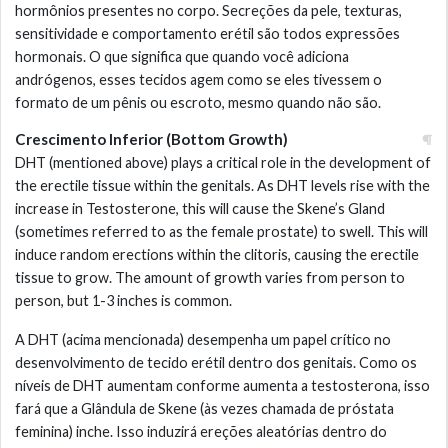
hormônios presentes no corpo. Secreções da pele, texturas,
sensitividade e comportamento erétil são todos expressões
hormonais. O que significa que quando você adiciona
andrógenos, esses tecidos agem como se eles tivessem o
formato de um pênis ou escroto, mesmo quando não são.
Crescimento Inferior (Bottom Growth)
DHT (mentioned above) plays a critical role in the development of
the erectile tissue within the genitals. As DHT levels rise with the
increase in Testosterone, this will cause the Skene’s Gland
(sometimes referred to as the female prostate) to swell. This will
induce random erections within the clitoris, causing the erectile
tissue to grow. The amount of growth varies from person to
person, but 1-3 inches is common.
A DHT (acima mencionada) desempenha um papel crítico no
desenvolvimento de tecido erétil dentro dos genitais. Como os
níveis de DHT aumentam conforme aumenta a testosterona, isso
fará que a Glândula de Skene (às vezes chamada de próstata
feminina) inche. Isso induzirá ereções aleatórias dentro do