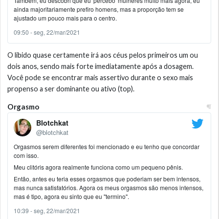
Também, eu descobri que eu 'percebo' mulheres muito mais agora, eu
ainda majoritariamente prefiro homens, mas a proporção tem se
ajustado um pouco mais para o centro.
09:50 - seg, 22/mar/2021
O libido quase certamente irá aos céus pelos primeiros um ou
dois anos, sendo mais forte imediatamente após a dosagem.
Você pode se encontrar mais assertivo durante o sexo mais
propenso a ser dominante ou ativo (top).
Orgasmo
Blotchkat
@blotchkat
Orgasmos serem diferentes foi mencionado e eu tenho que concordar
com isso.
Meu clitóris agora realmente funciona como um pequeno pênis.
Então, antes eu teria esses orgasmos que poderiam ser bem intensos,
mas nunca satisfatórios. Agora os meus orgasmos são menos intensos,
mas é tipo, agora eu sinto que eu "termino".
10:39 - seg, 22/mar/2021